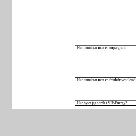
Hur simulerar man en torpargrund
Hur simulerar man en frånluftsventilera
Hur byter jag språk i VIP-Energy?